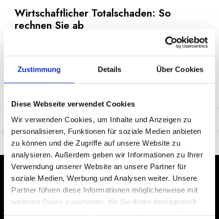
Wirtschaftlicher Totalschaden: So
rechnen Sie ab
Wirtschaftlicher Totalschaden: Was ist das? Eine
Sekunde nicht aufgepasst, schon ist es passiert: ein
schwerer
Zustimmung
Details
Über Cookies
MEHR LESEN »
Diese Webseite verwendet Cookies
Wir verwenden Cookies, um Inhalte und Anzeigen zu
Januar 6, 2023
personalisieren, Funktionen für soziale Medien anbieten
zu können und die Zugriffe auf unsere Website zu
analysieren. Außerdem geben wir Informationen zu Ihrer
Verwendung unserer Website an unsere Partner für
soziale Medien, Werbung und Analysen weiter. Unsere
Partner führen diese Informationen möglicherweise mit
weiteren Daten zusammen, die Sie ihnen bereitgestellt
haben oder die sie im Rahmen Ihrer Nutzung der Dienste