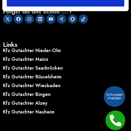
66113 Saarbrücken
Folgst du uns schon ...?
Links
Kfz Gutachter Nieder-Olm
Kfz Gutachter Mainz
Kfz Gutachter Saarbrücken
Kfz Gutachter Rüsselsheim
Kfz Gutachter Wiesbaden
Kfz Gutachter Bingen
Schaden
Schaden
melden
melden
Kfz Gutachter Alzey
Kfz Gutachter Nauheim