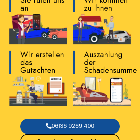
Sie rufen uns
Wir kommen
an
zu Ihnen
Wir erstellen
Auszahlung
das
der
Gutachten
Schadensumme
06136 9269 400