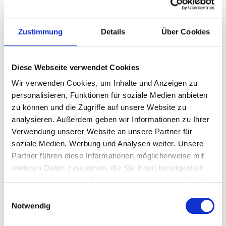
Schadengutachten
Wir erstellen ein
Schadengutachten
Zustimmung
Details
Über Cookies
nach Verkehrsunfällen.
Dieses Gutachten dient
zur Regulierung der
Diese Webseite verwendet Cookies
Schäden durch die
Wir verwenden Cookies, um Inhalte und Anzeigen zu
Versicherung des
personalisieren, Funktionen für soziale Medien anbieten
Verursachers. Unser
zu können und die Zugriffe auf unsere Website zu
Honorar, wird in der
analysieren. Außerdem geben wir Informationen zu Ihrer
Regel von der
Verwendung unserer Website an unsere Partner für
Versicherung
soziale Medien, Werbung und Analysen weiter. Unsere
übernommen.
Partner führen diese Informationen möglicherweise mit
weiteren Daten zusammen, die Sie ihnen bereitgestellt
Vertiefende
haben oder die sie im Rahmen Ihrer Nutzung der Dienste
Informationen finden Sie
gesammelt haben.
unter:
Einwilligungsauswahl
Notwendig
https://angutachter.de/schadengutachten
Unser Tipp