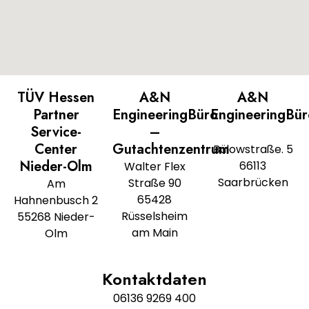
TÜV Hessen
A&N
A&N
Partner
EngineeringBüro
EngineeringBü
Service-
–
Center
Gutachtenzentrum
Bülowstraße. 5
Nieder-Olm
66113
Walter Flex
Saarbrücken
Straße 90
Am
65428
Hahnenbusch 2
Rüsselsheim
55268 Nieder-
am Main
Olm
Kontaktdaten
06136 9269 400