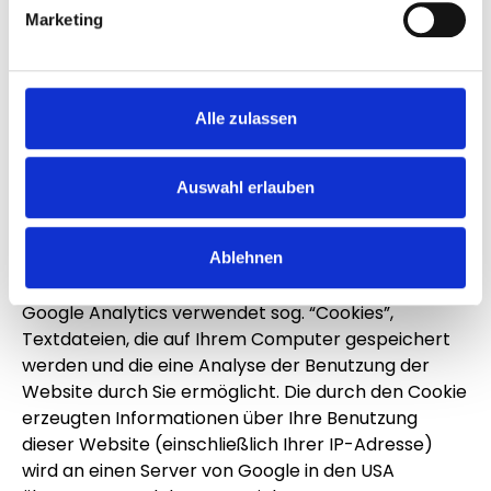
ausdrücklich widersprochen. Die Betreiber der
Marketing
Seiten behalten sich ausdrücklich rechtliche
Schritte im Falle der unverlangten Zusendung von
Werbeinformationen, etwa durch Spam-Mails, vor.
Alle zulassen
Datenschutzerklärung für
die Nutzung von Google
Auswahl erlauben
Analytics
Ablehnen
Diese Website benutzt Google Analytics, einen
Webanalysedienst der Google Inc. (“Google”).
Google Analytics verwendet sog. “Cookies”,
Textdateien, die auf Ihrem Computer gespeichert
werden und die eine Analyse der Benutzung der
Website durch Sie ermöglicht. Die durch den Cookie
erzeugten Informationen über Ihre Benutzung
dieser Website (einschließlich Ihrer IP-Adresse)
wird an einen Server von Google in den USA