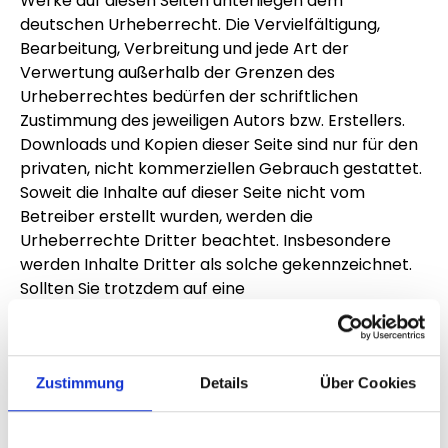
Werke auf diesen Seiten unterliegen dem
deutschen Urheberrecht. Die Vervielfältigung,
Bearbeitung, Verbreitung und jede Art der
Verwertung außerhalb der Grenzen des
Urheberrechtes bedürfen der schriftlichen
Zustimmung des jeweiligen Autors bzw. Erstellers.
Downloads und Kopien dieser Seite sind nur für den
privaten, nicht kommerziellen Gebrauch gestattet.
Soweit die Inhalte auf dieser Seite nicht vom
Betreiber erstellt wurden, werden die
Urheberrechte Dritter beachtet. Insbesondere
werden Inhalte Dritter als solche gekennzeichnet.
Sollten Sie trotzdem auf eine
Urheberrechtsverletzung aufmerksam werden,
bitten wir um einen entsprechenden Hinweis. Bei
Bekanntwerden von Rechtsverletzungen werden
wir derartige Inhalte umgehend entfernen.
Zustimmung
Details
Über Cookies
Datenschutz