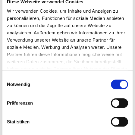
Diese Webseite verwendet Cookies
Die Nutzung unserer Webseite ist in der Regel ohne
Wir verwenden Cookies, um Inhalte und Anzeigen zu
Angabe personenbezogener Daten möglich. Soweit
personalisieren, Funktionen für soziale Medien anbieten
auf unseren Seiten personenbezogene Daten
zu können und die Zugriffe auf unsere Website zu
(beispielsweise Name, Anschrift oder E-Mail-
analysieren. Außerdem geben wir Informationen zu Ihrer
Adressen) erhoben werden, erfolgt dies, soweit
Verwendung unserer Website an unsere Partner für
möglich, stets auf freiwilliger Basis. Diese Daten
soziale Medien, Werbung und Analysen weiter. Unsere
werden ohne Ihre ausdrückliche Zustimmung nicht
Partner führen diese Informationen möglicherweise mit
an Dritte weitergegeben.
weiteren Daten zusammen, die Sie ihnen bereitgestellt
Wir weisen darauf hin, dass die Datenübertragung
haben oder die sie im Rahmen Ihrer Nutzung der Dienste
im Internet (z.B. bei der Kommunikation per E-Mail)
gesammelt haben.
Einwilligungsauswahl
Sicherheitslücken aufweisen kann. Ein lückenloser
Notwendig
Schutz der Daten vor dem Zugriff durch Dritte ist
nicht möglich.
Präferenzen
Der Nutzung von im Rahmen der Impressumspflicht
veröffentlichten Kontaktdaten durch Dritte zur
Statistiken
Übersendung von nicht ausdrücklich angeforderter
Werbung und Informationsmaterialien wird hiermit