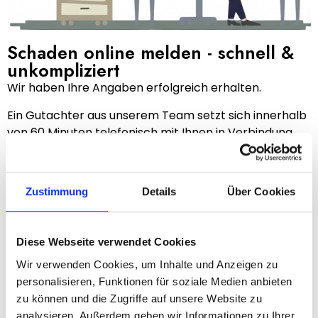
Schaden online melden - schnell &
unkompliziert
Wir haben Ihre Angaben erfolgreich erhalten.
Ein Gutachter aus unserem Team setzt sich innerhalb
von 60 Minuten telefonisch mit Ihnen in Verbindung.
Ihre Vorteile auf einen Blick:
Kostenfreie & unverbindliche Schadenmeldung
Zustimmung
Details
Über Cookies
Rückmeldung garantiert innerhalb von 60 Minuten
Unabhängige Gutachter mit jahrelanger
Erfahrung
Diese Webseite verwendet Cookies
Falls Sie vorab Fragen haben oder uns dringend
Wir verwenden Cookies, um Inhalte und Anzeigen zu
erreichen möchten, steht Ihnen unsere
kostenlose
personalisieren, Funktionen für soziale Medien anbieten
Hotline
0800 0800 013
jederzeit zur Verfügung.
zu können und die Zugriffe auf unsere Website zu
Ihr Team von
A&N EngineeringBüro
analysieren. Außerdem geben wir Informationen zu Ihrer