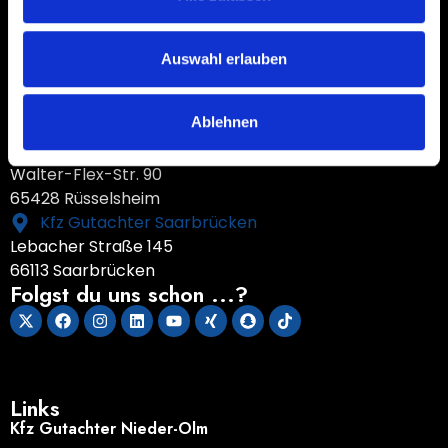
Kfz Gutachter Nieder-Olm
Am Hahnenbusch 2
55268 Nieder-Olm
Auswahl erlauben
Kfz Gutachter Nauheim
Darmstädter Landstraße 2
Ablehnen
64569 Nauheim
Kfz Gutachter Rüsselsheim
Walter-Flex-Str. 90
65428 Rüsselsheim
Kfz Gutachter Saarbrücken
Lebacher Straße 145
66113 Saarbrücken
Folgst du uns schon ...?
Links
Kfz Gutachter Nieder-Olm