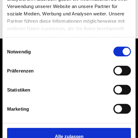
Verwendung unserer Website an unsere Partner für
Startseite
soziale Medien, Werbung und Analysen weiter. Unsere
Partner führen diese Informationen möglicherweise mit
weiteren Daten zusammen, die Sie ihnen bereitgestellt
haben oder die sie im Rahmen Ihrer Nutzung der Dienste
gesammelt haben.
Einwilligungsauswahl
Notwendig
Präferenzen
Statistiken
Marketing
Besuchen Sie uns:
Alle zulassen